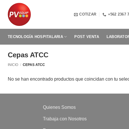
Saltar
al
COTIZAR
+562 2367 
contenido
TECNOLOGÍA HOSPITALARIA
POST VENTA
LABORATOR
Cepas ATCC
INICIO
/
CEPAS ATCC
No se han encontrado productos que coincidan con tu sele
Quienes Somos
Trabaja con Nosotros