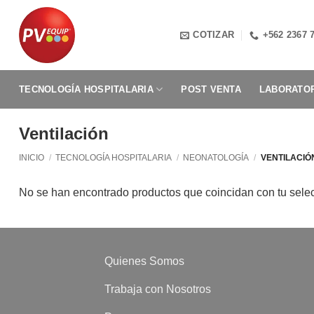
Saltar
al
COTIZAR
+562 2367 
contenido
TECNOLOGÍA HOSPITALARIA
POST VENTA
LABORATOR
Ventilación
INICIO
/
TECNOLOGÍA HOSPITALARIA
/
NEONATOLOGÍA
/
VENTILACIÓ
No se han encontrado productos que coincidan con tu sele
Quienes Somos
Trabaja con Nosotros