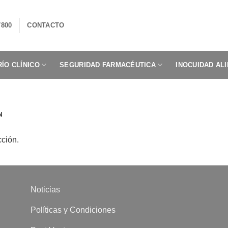
7800
CONTACTO
ÍO CLÍNICO
SEGURIDAD FARMACÉUTICA
INOCUIDAD AL
N
cción.
Noticias
Políticas y Condiciones