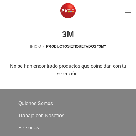
Saltar
al
contenido
3M
INICIO
/
PRODUCTOS ETIQUETADOS “3M”
No se han encontrado productos que coincidan con tu
selección.
Quienes Somos
Trabaja con Nosotros
Personas