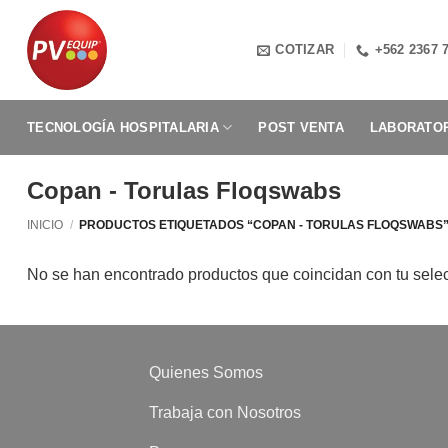
Saltar
al
COTIZAR
+562 2367 
contenido
TECNOLOGÍA HOSPITALARIA
POST VENTA
LABORATOR
Copan - Torulas Floqswabs
INICIO
/
PRODUCTOS ETIQUETADOS “COPAN - TORULAS FLOQSWABS
No se han encontrado productos que coincidan con tu sele
Quienes Somos
Trabaja con Nosotros