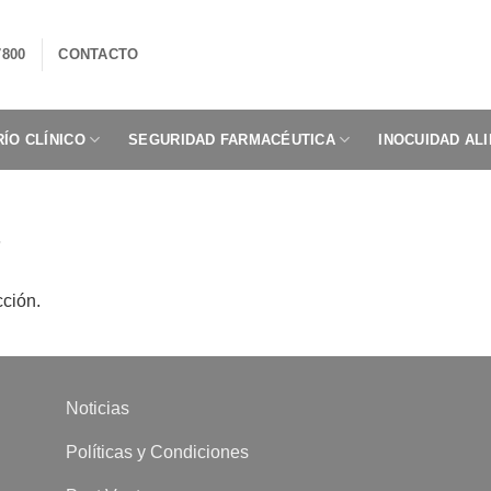
7800
CONTACTO
ÍO CLÍNICO
SEGURIDAD FARMACÉUTICA
INOCUIDAD AL
”
cción.
Noticias
Políticas y Condiciones