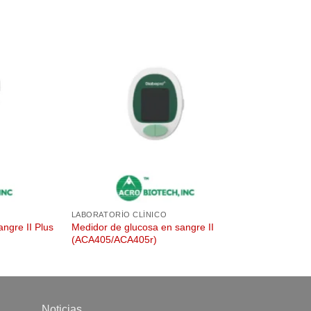
LABORATORÍO CLÍNICO
ngre II Plus
Medidor de glucosa en sangre II
(ACA405/ACA405r)
Noticias