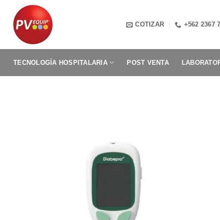
Saltar
al
COTIZAR
+562 2367 
contenido
TECNOLOGÍA HOSPITALARIA
POST VENTA
LABORATOR