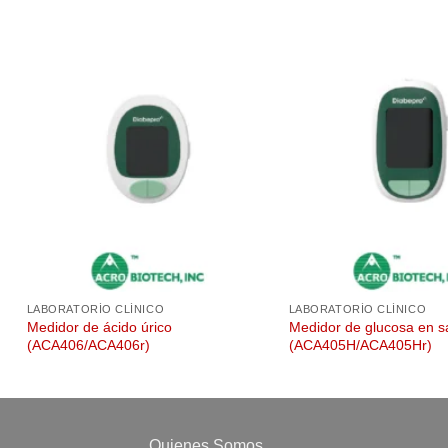
LABORATORÍO CLÍNICO
LABORATORÍO CLÍNICO
Medidor de ácido úrico
Medidor de glucosa en sa
(ACA406/ACA406r)
(ACA405H/ACA405Hr)
Quienes Somos