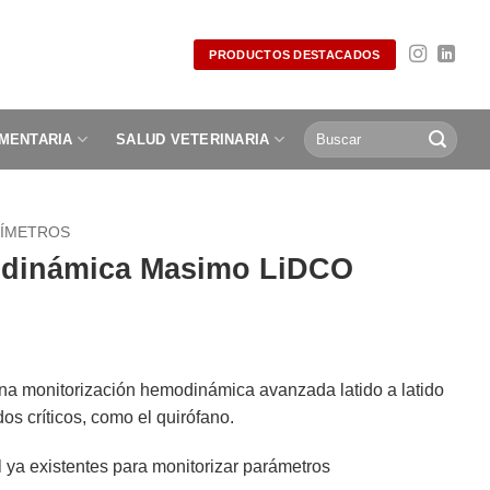
PRODUCTOS DESTACADOS
Buscar
IMENTARIA
SALUD VETERINARIA
por:
ÍMETROS
odinámica Masimo LiDCO
a monitorización hemodinámica avanzada latido a latido
s críticos, como el quirófano.
al ya existentes para monitorizar parámetros