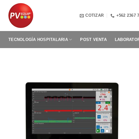
Saltar
al
COTIZAR
+562 2367 
contenido
TECNOLOGÍA HOSPITALARIA
POST VENTA
LABORATOR